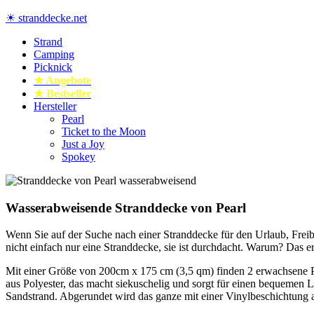
Zum
☀ stranddecke.net
Inhalt
springen
Strand
Stranddecke und Stranddecke XXL online kaufen
Camping
Picknick
★ Angebote
★ Bestseller
Hersteller
Pearl
Ticket to the Moon
Just a Joy
Spokey
Wasserabweisende Stranddecke von Pearl
Wenn Sie auf der Suche nach einer Stranddecke für den Urlaub, Freiba
nicht einfach nur eine Stranddecke, sie ist durchdacht. Warum? Das er
Mit einer Größe von 200cm x 175 cm (3,5 qm) finden 2 erwachsene P
aus Polyester, das macht siekuschelig und sorgt für einen bequemen L
Sandstrand. Abgerundet wird das ganze mit einer Vinylbeschichtung an