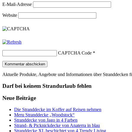
E-Mail-Adresse
Website
CAPTCHA Code
*
Aktuelle Produkte, Angebote und Informationen über Stranddecken f
Darf bei keinem Strandurlaub fehlen
Neue Beiträge
Die Stranddecke im Koffer auf Reisen nehmen
Meru Stranddecke „Woodstock“
Stranddecke von Jago in 4 Farben
Strand- & Picknickdecke von Anaterra in blau
Stranddecke XL beschichtet von 4 Trendy Living