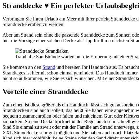
Stranddecke ♥ Ein perfekter Urlaubsbegle
Verbringen Sie Ihren Urlaub am Meer mit Ihrer perfekt Stranddecke u
Stranddecke erobert zu werden.
Aber am Strand sein ohne die passende Stranddecke zum Sonnen oder 
hier die Vorzüge einer solchen Decke als Tipp für Ihren nächsten Str
Tramhafte Sandstrände warten auf die Eroberung mit einer Str
Sie kommen an den
Strand
und bereiten Ihr Handtuch aus. Es braucht
Strandtages ist hiermit schon einmal gemindert. Das Handtuch immer
nicht so aufkommen, wie Sie es sich wünschen. Mit einer Stranddecke
Vorteile einer Stranddecke
Zum einen ist diese größer als ein Handtuch, lässt sich gut ausbreite
Stranddecken sind auch isoliert, das heißt Sie haben eine angenehm 
bequem zusammenrollen oder falten und mit einem Gurt oder Klettversc
zu packen. So eine Decke trocknet in der Regel auch sehr schnell w
Sind Sie einmal zu zweit oder mit der Familie am Strand unterwegs, z
XXL Stranddecke sehr gut möglich und Sie haben auch noch Platz dara
Kind sich hier wohlfühlt, keine Steine oder den Sand direkt unter s