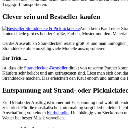
Tragegriff transportieren.
Clever sein und Bestseller kaufen
Auch beim Kauf einer Stra
Unterschiede gibt es bei der Größe, Farben, Muster und dem Material
Da die Auswahl an Stranddecken relativ groß ist und man unmöglich je
Stranddecke ohne unzählig viele Modelle auszuprobieren.
Der Trick.....
ist, dass die
Stranddecken-Bestseller
direkt von unserem Partner komm
Käufern sehr beliebt und am gefragtesten sind. Liest man sich dort d
Stranddecke machen. Das erleichtert den Kauf enorm und nimmt die k
Entspannung auf Strand- oder Picknickde
Ein Urlauboder Ausflug ist immer mit Entspannung und wohlfühlende
zelebriert. Für die musikalische Untermalung sorgt hierbei deine Lie
Anschaffung von einem
Kurbelradio
. Unabhängig von Steckdosen un
Wetter bei bester Musik verweilen.