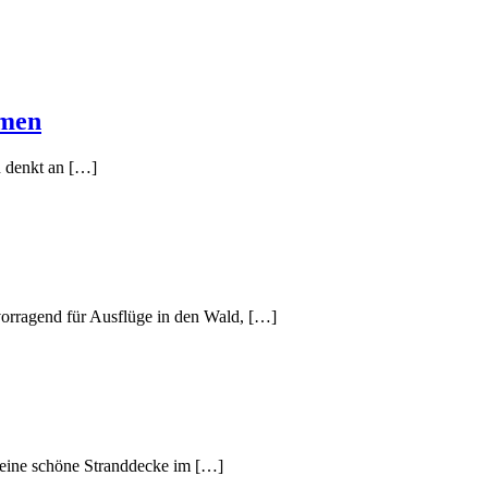
hmen
n denkt an […]
rvorragend für Ausflüge in den Wald, […]
r eine schöne Stranddecke im […]