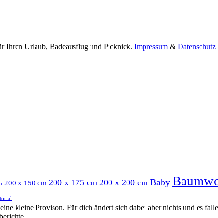
ür Ihren Urlaub, Badeausflug und Picknick.
Impressum
&
Datenschutz
Baumwo
Baby
200 x 175 cm
200 x 200 cm
200 x 150 cm
m
torial
h eine kleine Provison. Für dich ändert sich dabei aber nichts und es fa
berichte.