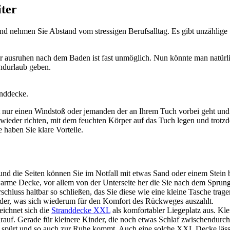
iter
nd nehmen Sie Abstand vom stressigen Berufsalltag. Es gibt unzählige
ausruhen nach dem Baden ist fast unmöglich. Nun könnte man natürlich
andurlaub geben.
anddecke.
 nur einen Windstoß oder jemanden der an Ihrem Tuch vorbei geht und 
 wieder richten, mit dem feuchten Körper auf das Tuch legen und trot
 haben Sie klare Vorteile.
n und die Seiten können Sie im Notfall mit etwas Sand oder einem Stein
warme Decke, vor allem von der Unterseite her die Sie nach dem Sprung 
hluss haltbar so schließen, das Sie diese wie eine kleine Tasche trag
ieder, was sich wiederum für den Komfort des Rückweges auszahlt.
eichnet sich die
Stranddecke XXL
als komfortabler Liegeplatz aus. Kl
uf. Gerade für kleinere Kinder, die noch etwas Schlaf zwischendurch b
ich spürt und so auch zur Ruhe kommt. Auch eine solche XXL Decke läs