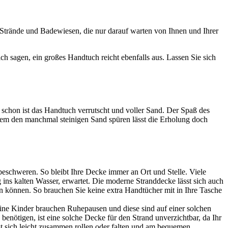
 Strände und Badewiesen, die nur darauf warten von Ihnen und Ihrer
 sagen, ein großes Handtuch reicht ebenfalls aus. Lassen Sie sich
schon ist das Handtuch verrutscht und voller Sand. Der Spaß des
zdem den manchmal steinigen Sand spüren lässt die Erholung doch
 beschweren. So bleibt Ihre Decke immer an Ort und Stelle. Viele
ins kalten Wasser, erwartet. Die moderne Stranddecke lässt sich auch
en können. So brauchen Sie keine extra Handtücher mit in Ihre Tasche
eine Kinder brauchen Ruhepausen und diese sind auf einer solchen
enötigen, ist eine solche Decke für den Strand unverzichtbar, da Ihr
st sich leicht zusammen rollen oder falten und am bequemen