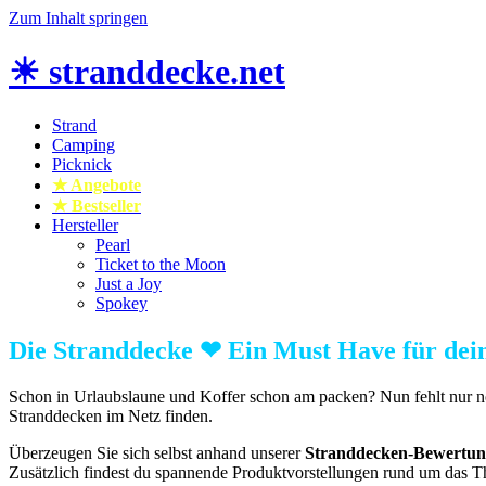
Zum Inhalt springen
☀ stranddecke.net
Strand
Stranddecke und Stranddecke XXL online kaufen
Camping
Picknick
★ Angebote
★ Bestseller
Hersteller
Pearl
Ticket to the Moon
Just a Joy
Spokey
Die Stranddecke ❤ Ein Must Have für dei
Schon in Urlaubslaune und Koffer schon am packen? Nun fehlt nur n
Stranddecken im Netz finden.
Überzeugen Sie sich selbst anhand unserer
Stranddecken-Bewertu
Zusätzlich findest du spannende Produktvorstellungen rund um das 