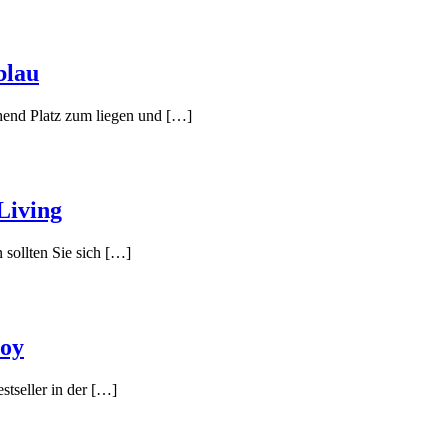
blau
hend Platz zum liegen und […]
Living
 sollten Sie sich […]
Joy
stseller in der […]