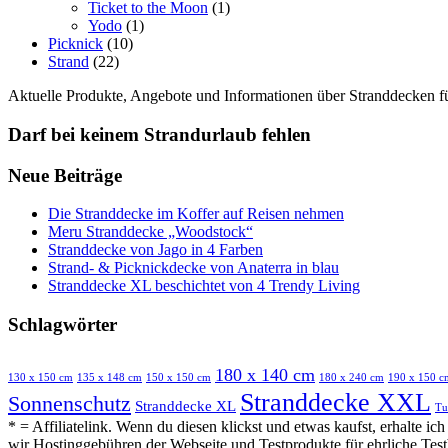
Ticket to the Moon
(1)
Yodo
(1)
Picknick
(10)
Strand
(22)
Aktuelle Produkte, Angebote und Informationen über Stranddecken f
Darf bei keinem Strandurlaub fehlen
Neue Beiträge
Die Stranddecke im Koffer auf Reisen nehmen
Meru Stranddecke „Woodstock“
Stranddecke von Jago in 4 Farben
Strand- & Picknickdecke von Anaterra in blau
Stranddecke XL beschichtet von 4 Trendy Living
Schlagwörter
180 x 140 cm
130 x 150 cm
135 x 148 cm
150 x 150 cm
180 x 240 cm
190 x 150 c
Stranddecke XXL
Sonnenschutz
Stranddecke XL
Tu
* = Affiliatelink. Wenn du diesen klickst und etwas kaufst, erhalte ic
wir Hostinggebühren der Webseite und Testprodukte für ehrliche Test