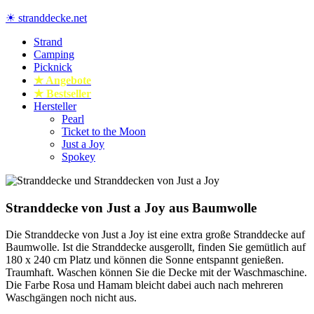
Zum
☀ stranddecke.net
Inhalt
springen
Strand
Stranddecke und Stranddecke XXL online kaufen
Camping
Picknick
★ Angebote
★ Bestseller
Hersteller
Pearl
Ticket to the Moon
Just a Joy
Spokey
Stranddecke von Just a Joy aus Baumwolle
Die Stranddecke von Just a Joy ist eine extra große Stranddecke auf
Baumwolle. Ist die Stranddecke ausgerollt, finden Sie gemütlich auf
180 x 240 cm Platz und können die Sonne entspannt genießen.
Traumhaft. Waschen können Sie die Decke mit der Waschmaschine.
Die Farbe Rosa und Hamam bleicht dabei auch nach mehreren
Waschgängen noch nicht aus.