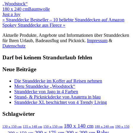
„Woodstock“
180 x 240 cm
Baumwolle
Just a Joy
Beitragsnavigation
« Stranddecke Bestseller – 10 beliebte Stranddecken auf Amazon
Spokey Stranddecke aus Fleece »
Aktuelle Produkte, Angebote und Informationen über Stranddecken
für Ihren Urlaub, Badeausflug und Picknick.
Impressum
&
Datenschutz
Darf bei keinem Strandurlaub fehlen
Neue Beiträge
Die Stranddecke im Koffer auf Reisen nehmen
Meru Stranddecke „Woodstock“
Stranddecke von Jago in 4 Farben
Strand- & Picknickdecke von Anaterra in blau
Stranddecke XL beschichtet von 4 Trendy Living
Schlagwörter
180 x 140 cm
130 x 150 cm
135 x 148 cm
150 x 150 cm
180 x 240 cm
190 x 150
Baby
200 x 175 cm
200 x 200 cm
200 x 150 cm